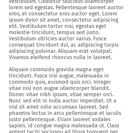
vestibulum. Curabitur faucibus ullamcorper
lorem sed egestas. Pellentesque laoreet auctor
eros, et consectetur eros auctor eget. Lorem
ipsum dolor sit amet, consectetur adipiscing
elit. Vestibulum tortor nisi, egestas eget
molestie tincidunt, tempus sed justo.
Vestibulum ultricies auctor varius. Fusce
consequat tincidunt dui, ac adipiscing turpis
adipiscing pulvinar. Aliquam erat volutpat.
Vivamus eleifend rhoncus nulla in laoreet.
Aliquam commodo gravida magna eget
tincidunt. Fusce nisi augue, malesuada in
commodo quis, euismod quis orci. Integer
vitae nisl non augue ullamcorper blandit.
Donec vitae nibh ipsum, vitae semper orci.
Nunc sed elit in nulla auctor imperdiet. Ut a
nisl sit amet odio accumsan laoreet. Sed
pharetra lectus in arcu pellentesque et iaculis
justo pellentesque. Etiam laoreet sodales
sapien, id congue magna malesuada ut. Class
aptent taciti sociosqu ad litora torquent per